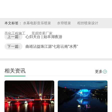
本文标签：
水幕电影音乐喷泉
水帘喷泉
程控喷泉设计
亮化工程施工
景观喷雾厂家
上一篇:
心归天台 | 始丰湖夜游
下一篇:
曲靖沾益珠江源“七彩云南”水秀"
相关资讯
更多