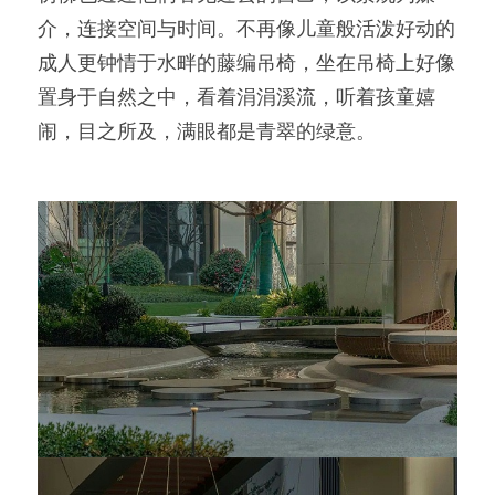
介，连接空间与时间。不再像儿童般活泼好动的
成人更钟情于水畔的藤编吊椅，坐在吊椅上好像
置身于自然之中，看着涓涓溪流，听着孩童嬉
闹，目之所及，满眼都是青翠的绿意。