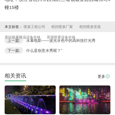
幢15楼
本文标签：
喷泉工程公司
程控喷泉厂家
程控喷泉安装
景区喷雾降温设备价格
景观喷雾设备价格
上一篇:
水幕电影——波光水色中的高科技灯光秀
下一篇:
什么是创意水秀呢？"
相关资讯
更多