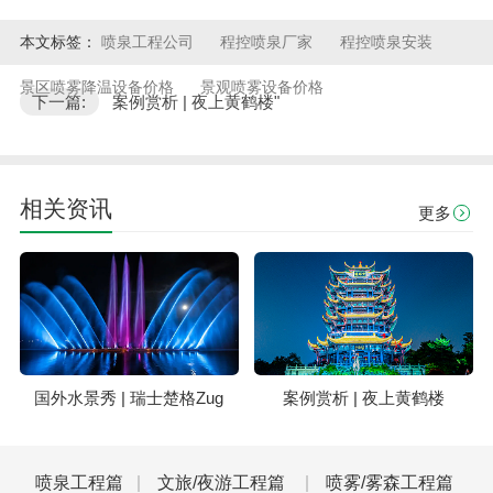
本文标签：
喷泉工程公司
程控喷泉厂家
程控喷泉安装
景区喷雾降温设备价格
景观喷雾设备价格
下一篇:
案例赏析 | 夜上黄鹤楼"
相关资讯
更多
国外水景秀 | 瑞士楚格Zug
案例赏析 | 夜上黄鹤楼
喷泉工程篇
文旅/夜游工程篇
喷雾/雾森工程篇