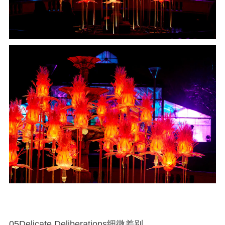
05Delicate Deliberations细微差别