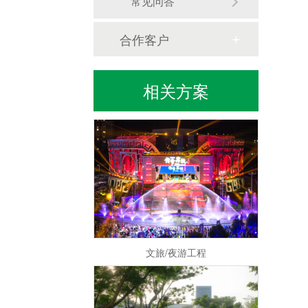
常见问答
合作客户
水秀/喷泉水景
相关方案
文旅/夜游工程