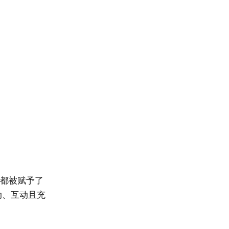
喷雾/雾森系统
都被赋予了
动、互动且充