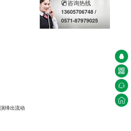
咨询热线
13605706748 /
0571-87979025
水秀/喷泉水景
文旅/夜游工程
演绎出流动