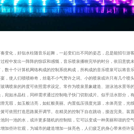
节奏变化，好似水柱随音乐起舞，一起变幻出不同的姿态，总是能招引游
看过程中发出一阵阵的惊叹和感慨，音乐喷泉播映完毕的时分，依旧意犹
灯，数十个计算机网络构成的控制系统构成，所构成的音乐喷泉可以将音
盛宴，使人们啧啧称奇，丝毫不小气赞许之词。小的喷泉或许只有几个喷
型玻璃喷泉的跨度可依照需求设定。常作为喷泉景象建造、游泳池水景等
强，宛如水晶柱，同样需求通过控制电子快门切割成片。似乎活水部分，
润滑无瑕，如玉般洁亮，如虹般美丽。内置低压强度光源，水体亮堂，光
轻簧可依照打造思路展开调节。在精灵的控制下自在跳动，接连完美。装
池到一池的水，或许更多随机的控制组，它可以变成一种美丽和谐的空气
加些许壮观，为城市的建造增加一抹亮色，人们疲乏的身心带来些许安