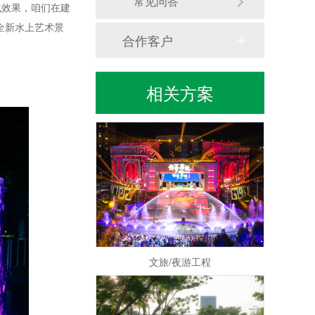
常见问答
化效果，咱们在建
全新水上艺术景
合作客户
相关方案
水秀/喷泉水景
文旅/夜游工程