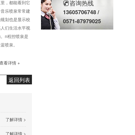
咨询热线
区里，都能看到它
个音乐喷泉常常建
13605706748 /
的规划也是显示校
0571-87979025
高人们生活水平视
水秀/喷泉水景
。n程控喷泉是
金蓝喷泉。
查看详情 +
返回列表
文旅/夜游工程
了解详情 >
了解详情 >