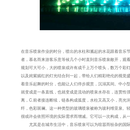
在音乐喷泉作业的时分，喷出的水柱和溅起的水花跟着音乐
者，慕名而来游客乐意等候几个小时直到音乐喷泉敞开，观
规划可大可小，大的喷泉或许有成千上万个喷头，数万个彩
以及姹紫嫣红的灯光结合到一起，带给人们精彩绝伦的视觉
着音乐起舞的时分，也能让人们停步观赏，沉溺其间。中小
就变成是一条直线，也就变成是流动的喷泉水存在，连贯性
离，C.前者接连断续，链条构成弧度，水柱又高又小，亮光
纤，色彩斑斓。这一种类型的玻璃喷泉被称为玻利维亚泉。
很或许会依照环境的实际需求而增减。它可以一次构成，从一
尤其是在城市生活中，音乐喷泉可以为喧嚣而纷杂的国际增