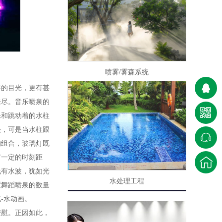
喷雾/雾森系统
客的目光，更有甚
未尽。音乐喷泉的
乐和跳动着的水柱
头，可是当水柱跟
的组合，玻璃灯既
有一定的时刻距
水处理工程
线有水波，犹如光
置舞蹈喷泉的数量
-水动画。
慰。正因如此，